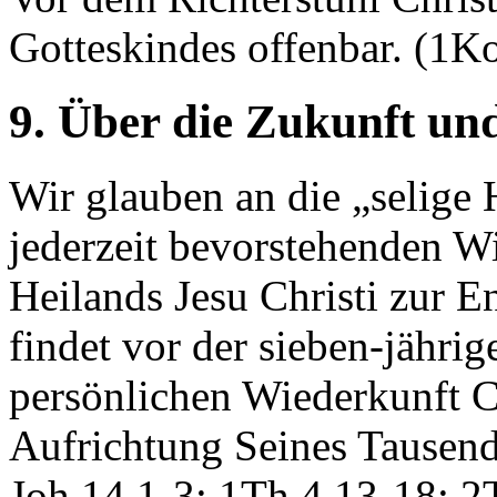
Gotteskindes offenbar. (1K
9. Über die Zukunft un
Wir glauben an die „selige 
jederzeit bevorstehenden W
Heilands Jesu Christi zur 
findet vor der sieben-jährig
persönlichen Wiederkunft Ch
Aufrichtung Seines Tausendj
Joh 14,1-3; 1Th 4,13-18; 2